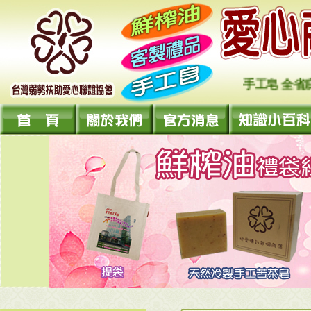
手工皂 全省庇護工廠