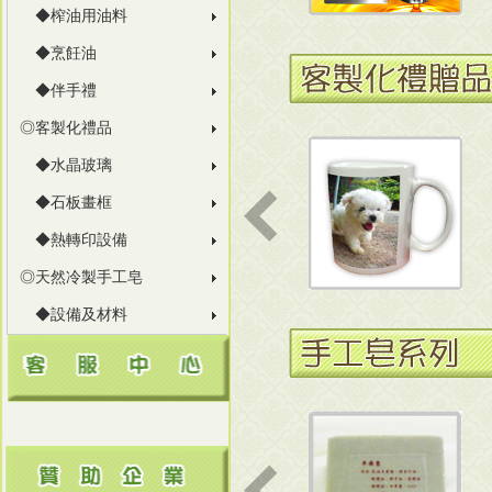
◆榨油用油料
◆烹飪油
◆伴手禮
◎客製化禮品
◆水晶玻璃
◆石板畫框
◆熱轉印設備
◎天然冷製手工皂
◆設備及材料