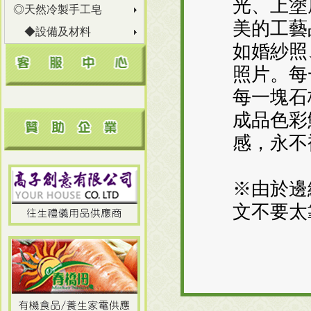
光、上塗
◎天然冷製手工皂
美的工藝
◆設備及材料
如婚紗照
照片。每
每一塊石
成品色彩
感，永不
※由於邊
文不要太