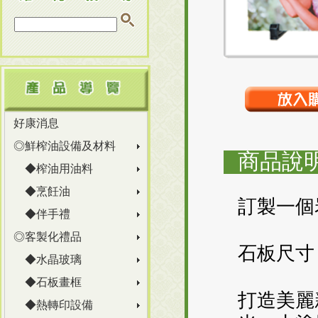
好康消息
◎鮮榨油設備及材料
商品說明
◆榨油用油料
◆烹飪油
訂製一個
◆伴手禮
◎客製化禮品
石板尺寸：
◆水晶玻璃
◆石板畫框
打造美麗
◆熱轉印設備